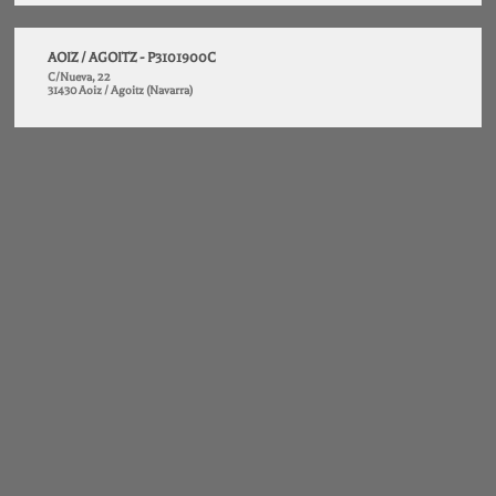
AOIZ / AGOITZ - P3101900C
C/Nueva, 22
31430 Aoiz / Agoitz (Navarra)